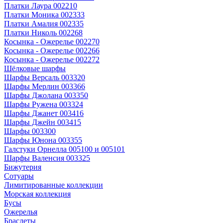
Платки Лаура 002210
Платки Моника 002333
Платки Амалия 002335
Платки Николь 002268
Косынка - Ожерелье 002270
Косынка - Ожерелье 002266
Косынка - Ожерелье 002272
Шёлковые шарфы
Шарфы Версаль 003320
Шарфы Мерлин 003366
Шарфы Джолана 003350
Шарфы Ружена 003324
Шарфы Джанет 003416
Шарфы Джейн 003415
Шарфы 003300
Шарфы Юнона 003355
Галстуки Орнелла 005100 и 005101
Шарфы Валенсия 003325
Бижутерия
Сотуары
Лимитированные коллекции
Морская коллекция
Бусы
Ожерелья
Браслеты