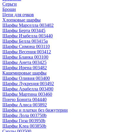
Серьги
Броши
Цепи для очков
Хлопковые шарфы
Шарфы Марселла 003402
Шарфы Берта 003445
Шарфы Изабелла 003440
Шарфы Белла 003415a
Шарфы Симона 003110
Шарфы Весения 003412
Шарфы Бланка 003100
Шарфы Анета 003425
Шарфы Ирена 003482
Кашемировые шарфы
Шарфы Оливия 003400
Шарфы Лукреция 003492
Шарфы Арабелла 003490
Шарфы Мартина 003460
Пончо Бонита 004440
Шарфы Алиса 003892
Шарфы и платки без бижутерии
Шарфы Лола 003750b
Шарфы Гиза 003950b
Шарфы Клеа 003850b
Снуды 003500