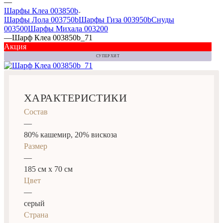
—
Шарфы Клеа 003850b
Шарфы Лола 003750b
Шарфы Гиза 003950b
Снуды
003500
Шарфы Михала 003200
—
Шарф Клеа 003850b_71
Акция
СУПЕР ХИТ
ХАРАКТЕРИСТИКИ
Состав
—
80% кашемир, 20% вискоза
Размер
—
185 см x 70 см
Цвет
—
серый
Страна