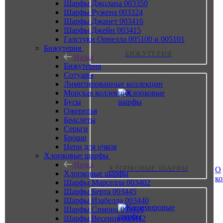
Шарфы Джолана 003350
Шарфы Ружена 003324
Шарфы Джанет 003416
Шарфы Джейн 003415
Галстуки Орнелла 005100 и 005101
Бижутерия
БИЖУТЕРИЯ
Назад
Бижутерия
Сотуары
Лимитированные коллекции
Морская коллекция
Бусы
Ожерелья
Браслеты
Серьги
Броши
Цепи для очков
Хлопковые шарфы
Назад
ХЛОПКОВЫЕ ШАРФЫ
О
Хлопковые шарфы
к
Шарфы Марселла 003402
Шарфы Берта 003445
Шарфы Изабелла 003440
Шарфы Симона 003110
Шарфы Весения 003412