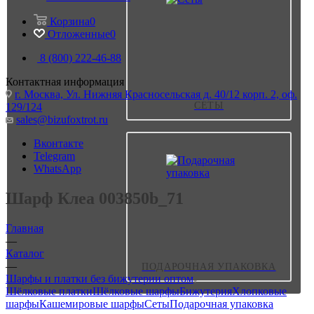
Корзина
0
Отложенные
0
8 (800) 222-46-88
Контактная информация
г. Москва, Ул. Нижняя Красносельская д. 40/12 корп. 2, оф.
СЕТЫ
129/124
sales@bizufoxtrot.ru
Вконтакте
Telegram
WhatsApp
Шарф Клеа 003850b_71
Главная
—
Каталог
—
ПОДАРОЧНАЯ УПАКОВКА
Шарфы и платки без бижутерии оптом
Шёлковые платки
Шёлковые шарфы
Бижутерия
Хлопковые
шарфы
Кашемировые шарфы
Сеты
Подарочная упаковка