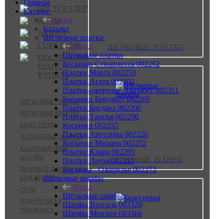
Главная
БЕСТСЕЛЛЕР
Каталог
Назад
ХИТЫ
Каталог
АКЦИЯ
Шёлковые платки
СОВЕТУЕМ
Назад
ШЁЛКОВЫЕ ПЛАТКИ
Шёлковые платки
ПОСЛЕДНИЙ
Косынки Стюардесса 002262
ШАНС
Платки Марта 002250
КУПИТЬ
Платки Агата 002302
Платки-ожерелье Элизабет 002311
Косынки Бриджит 002260
ШЁЛКОВЫЕ ПЛАТКИ
Платки Богдана 002200
ШЁЛКОВЫЕ ШАРФЫ
Платки Таисия 002290
Косынки 002255
БИЖУТЕРИЯ
Платки Ангелина 002220
ХЛОПКОВЫЕ ШАРФЫ
Косынки Милана 002252
КАШЕМИРОВЫЕ
Платки Клара 002205
ШАРФЫ
ШЁЛКОВЫЕ ШАРФЫ
Платки Лаура 002210
Косынка - Ожерелье 002272
ШАРФЫ И ПЛАТКИ БЕЗ
Шёлковые шарфы
БИЖУТЕРИИ
Назад
СЕТЫ
Шёлковые шарфы
ПОДАРОЧНАЯ
Шарфы Версаль 003320
УПАКОВКА
Шарфы Мерлин 003366