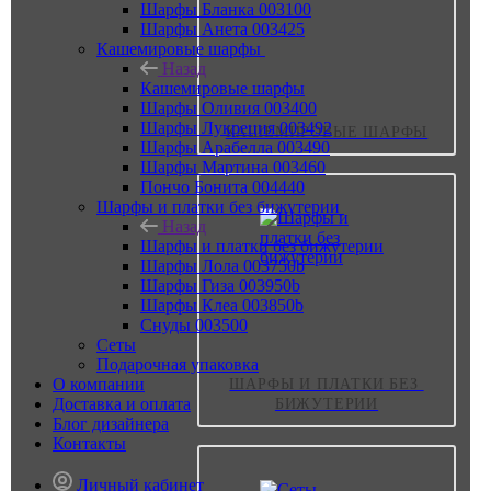
Шарфы Бланка 003100
Шарфы Анета 003425
Кашемировые шарфы
Назад
Кашемировые шарфы
Шарфы Оливия 003400
Шарфы Лукреция 003492
КАШЕМИРОВЫЕ ШАРФЫ
Шарфы Арабелла 003490
Шарфы Мартина 003460
Пончо Бонита 004440
Шарфы и платки без бижутерии
Назад
Шарфы и платки без бижутерии
Шарфы Лола 003750b
Шарфы Гиза 003950b
Шарфы Клеа 003850b
Снуды 003500
Сеты
Подарочная упаковка
О компании
ШАРФЫ И ПЛАТКИ БЕЗ 
Доставка и оплата
БИЖУТЕРИИ
Блог дизайнера
Контакты
Личный кабинет