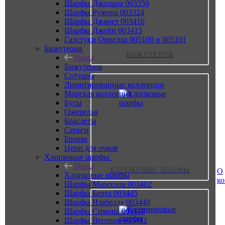
Шарфы Джолана 003350
Шарфы Ружена 003324
Шарфы Джанет 003416
Шарфы Джейн 003415
Галстуки Орнелла 005100 и 005101
Бижутерия
БИЖУТЕРИЯ
Назад
Бижутерия
Сотуары
Лимитированные коллекции
Морская коллекция
Бусы
Ожерелья
Браслеты
Серьги
Броши
Цепи для очков
Хлопковые шарфы
Назад
ХЛОПКОВЫЕ ШАРФЫ
О
Хлопковые шарфы
к
Шарфы Марселла 003402
Шарфы Берта 003445
Шарфы Изабелла 003440
Шарфы Симона 003110
Шарфы Весения 003412