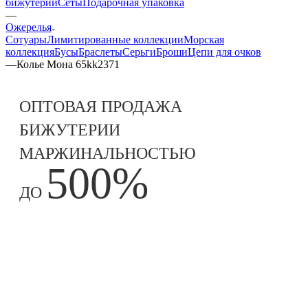
бижутерии
Сеты
Подарочная упаковка
—
Ожерелья
Сотуары
Лимитированные коллекции
Морская
коллекция
Бусы
Браслеты
Серьги
Броши
Цепи для очков
—
Колье Мона 65kk2371
ОПТОВАЯ ПРОДАЖА
БИЖУТЕРИИ
МАРЖИНАЛЬНОСТЬЮ
500%
ДО