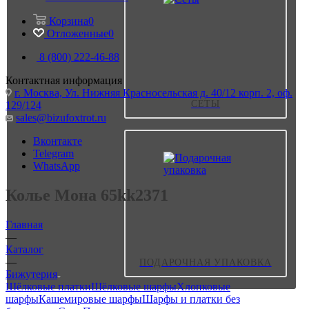
Корзина
0
Отложенные
0
8 (800) 222-46-88
Контактная информация
г. Москва, Ул. Нижняя Красносельская д. 40/12 корп. 2, оф.
СЕТЫ
129/124
sales@bizufoxtrot.ru
Вконтакте
Telegram
WhatsApp
Колье Мона 65kk2371
Главная
—
Каталог
—
ПОДАРОЧНАЯ УПАКОВКА
Бижутерия
Шёлковые платки
Шёлковые шарфы
Хлопковые
шарфы
Кашемировые шарфы
Шарфы и платки без