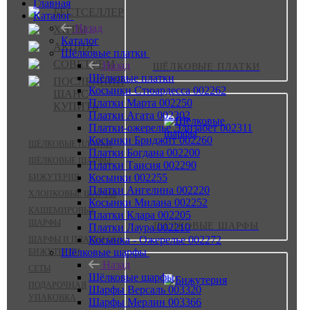
Главная
БЕСТСЕЛЛЕР
Каталог
Назад
ХИТЫ
Каталог
АКЦИЯ
Шёлковые платки
СОВЕТУЕМ
Назад
ШЁЛКОВЫЕ ПЛАТКИ
Шёлковые платки
ПОСЛЕДНИЙ
Косынки Стюардесса 002262
ШАНС
Платки Марта 002250
КУПИТЬ
Платки Агата 002302
Платки-ожерелье Элизабет 002311
Косынки Бриджит 002260
ШЁЛКОВЫЕ ПЛАТКИ
Платки Богдана 002200
ШЁЛКОВЫЕ ШАРФЫ
Платки Таисия 002290
Косынки 002255
БИЖУТЕРИЯ
Платки Ангелина 002220
ХЛОПКОВЫЕ ШАРФЫ
Косынки Милана 002252
КАШЕМИРОВЫЕ
Платки Клара 002205
ШАРФЫ
ШЁЛКОВЫЕ ШАРФЫ
Платки Лаура 002210
Косынка - Ожерелье 002272
ШАРФЫ И ПЛАТКИ БЕЗ
Шёлковые шарфы
БИЖУТЕРИИ
Назад
СЕТЫ
Шёлковые шарфы
ПОДАРОЧНАЯ
Шарфы Версаль 003320
УПАКОВКА
Шарфы Мерлин 003366