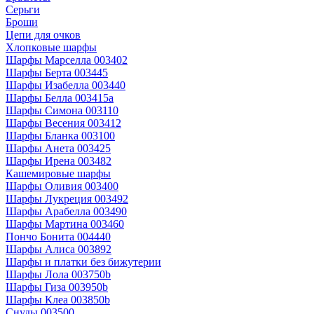
Серьги
Броши
Цепи для очков
Хлопковые шарфы
Шарфы Марселла 003402
Шарфы Берта 003445
Шарфы Изабелла 003440
Шарфы Белла 003415a
Шарфы Симона 003110
Шарфы Весения 003412
Шарфы Бланка 003100
Шарфы Анета 003425
Шарфы Ирена 003482
Кашемировые шарфы
Шарфы Оливия 003400
Шарфы Лукреция 003492
Шарфы Арабелла 003490
Шарфы Мартина 003460
Пончо Бонита 004440
Шарфы Алиса 003892
Шарфы и платки без бижутерии
Шарфы Лола 003750b
Шарфы Гиза 003950b
Шарфы Клеа 003850b
Снуды 003500