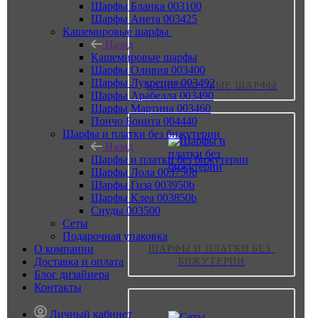
Шарфы Бланка 003100
Шарфы Анета 003425
Кашемировые шарфы
Назад
Кашемировые шарфы
Шарфы Оливия 003400
Шарфы Лукреция 003492
КАШЕМИРОВЫЕ ШАРФЫ
Шарфы Арабелла 003490
Шарфы Мартина 003460
Пончо Бонита 004440
Шарфы и платки без бижутерии
Назад
Шарфы и платки без бижутерии
Шарфы Лола 003750b
Шарфы Гиза 003950b
Шарфы Клеа 003850b
Снуды 003500
Сеты
Подарочная упаковка
О компании
ШАРФЫ И ПЛАТКИ БЕЗ 
Доставка и оплата
БИЖУТЕРИИ
Блог дизайнера
Контакты
Личный кабинет