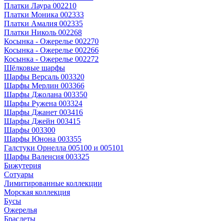
Платки Лаура 002210
Платки Моника 002333
Платки Амалия 002335
Платки Николь 002268
Косынка - Ожерелье 002270
Косынка - Ожерелье 002266
Косынка - Ожерелье 002272
Шёлковые шарфы
Шарфы Версаль 003320
Шарфы Мерлин 003366
Шарфы Джолана 003350
Шарфы Ружена 003324
Шарфы Джанет 003416
Шарфы Джейн 003415
Шарфы 003300
Шарфы Юнона 003355
Галстуки Орнелла 005100 и 005101
Шарфы Валенсия 003325
Бижутерия
Сотуары
Лимитированные коллекции
Морская коллекция
Бусы
Ожерелья
Браслеты