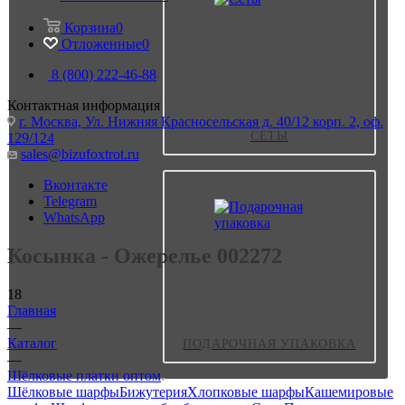
Корзина
0
Отложенные
0
8 (800) 222-46-88
Контактная информация
г. Москва, Ул. Нижняя Красносельская д. 40/12 корп. 2, оф.
СЕТЫ
129/124
sales@bizufoxtrot.ru
Вконтакте
Telegram
WhatsApp
Косынка - Ожерелье 002272
18
Главная
—
Каталог
ПОДАРОЧНАЯ УПАКОВКА
—
Шёлковые платки оптом
Шёлковые шарфы
Бижутерия
Хлопковые шарфы
Кашемировые