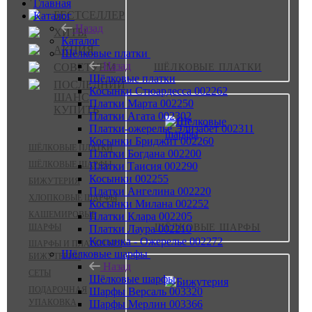
Главная
БЕСТСЕЛЛЕР
Каталог
Назад
ХИТЫ
Каталог
АКЦИЯ
Шёлковые платки
Назад
СОВЕТУЕМ
ШЁЛКОВЫЕ ПЛАТКИ
Шёлковые платки
ПОСЛЕДНИЙ
Косынки Стюардесса 002262
ШАНС
Платки Марта 002250
КУПИТЬ
Платки Агата 002302
Платки-ожерелье Элизабет 002311
Косынки Бриджит 002260
ШЁЛКОВЫЕ ПЛАТКИ
Платки Богдана 002200
ШЁЛКОВЫЕ ШАРФЫ
Платки Таисия 002290
Косынки 002255
БИЖУТЕРИЯ
Платки Ангелина 002220
ХЛОПКОВЫЕ ШАРФЫ
Косынки Милана 002252
КАШЕМИРОВЫЕ
Платки Клара 002205
ШАРФЫ
ШЁЛКОВЫЕ ШАРФЫ
Платки Лаура 002210
Косынка - Ожерелье 002272
ШАРФЫ И ПЛАТКИ БЕЗ
Шёлковые шарфы
БИЖУТЕРИИ
Назад
СЕТЫ
Шёлковые шарфы
ПОДАРОЧНАЯ
Шарфы Версаль 003320
УПАКОВКА
Шарфы Мерлин 003366