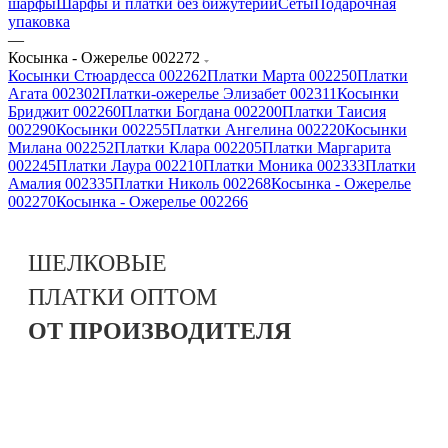
шарфы
Шарфы и платки без бижутерии
Сеты
Подарочная
упаковка
—
Косынка - Ожерелье 002272
Косынки Стюардесса 002262
Платки Марта 002250
Платки
Агата 002302
Платки-ожерелье Элизабет 002311
Косынки
Бриджит 002260
Платки Богдана 002200
Платки Таисия
002290
Косынки 002255
Платки Ангелина 002220
Косынки
Милана 002252
Платки Клара 002205
Платки Маргарита
002245
Платки Лаура 002210
Платки Моника 002333
Платки
Амалия 002335
Платки Николь 002268
Косынка - Ожерелье
002270
Косынка - Ожерелье 002266
ШЕЛКОВЫЕ
ПЛАТКИ
ОПТОМ
ОТ ПРОИЗВОДИТЕЛЯ