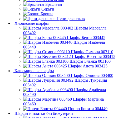
Браслеты
Серьги
Броши
Цепи для очков
Хлопковые шарфы
Шарфы Марселла
003402
Шарфы Берта 003445
Шарфы Изабелла
003440
Шарфы Симона 003110
Шарфы Весения 003412
Шарфы Бланка 003100
Шарфы Анета 003425
Кашемировые шарфы
Шарфы Оливия 003400
Шарфы Лукреция
003492
Шарфы Арабелла
003490
Шарфы Мартина
003460
Пончо Бонита 004440
Шарфы и платки без бижутерии