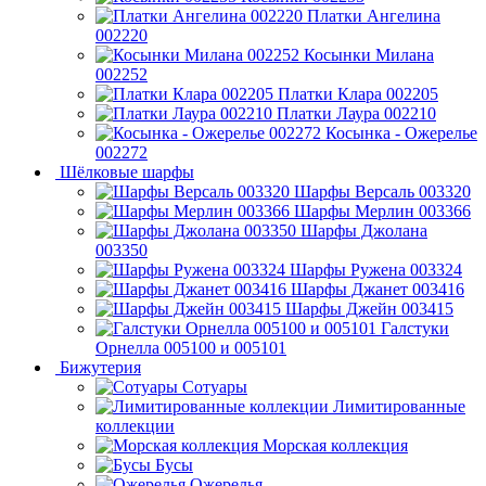
Платки Ангелина
002220
Косынки Милана
002252
Платки Клара 002205
Платки Лаура 002210
Косынка - Ожерелье
002272
Шёлковые шарфы
Шарфы Версаль 003320
Шарфы Мерлин 003366
Шарфы Джолана
003350
Шарфы Ружена 003324
Шарфы Джанет 003416
Шарфы Джейн 003415
Галстуки
Орнелла 005100 и 005101
Бижутерия
Сотуары
Лимитированные
коллекции
Морская коллекция
Бусы
Ожерелья