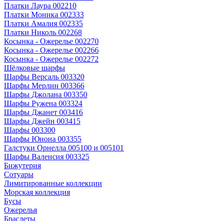
Платки Лаура 002210
Платки Моника 002333
Платки Амалия 002335
Платки Николь 002268
Косынка - Ожерелье 002270
Косынка - Ожерелье 002266
Косынка - Ожерелье 002272
Шёлковые шарфы
Шарфы Версаль 003320
Шарфы Мерлин 003366
Шарфы Джолана 003350
Шарфы Ружена 003324
Шарфы Джанет 003416
Шарфы Джейн 003415
Шарфы 003300
Шарфы Юнона 003355
Галстуки Орнелла 005100 и 005101
Шарфы Валенсия 003325
Бижутерия
Сотуары
Лимитированные коллекции
Морская коллекция
Бусы
Ожерелья
Браслеты