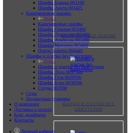
Шарфы Бланка 003100
Шарфы Анета 003425
Кашемировые шарфы
Назад
Кашемировые шарфы
Шарфы Оливия 003400
Шарфы Лукреция 003492
КАШЕМИРОВЫЕ ШАРФЫ
Шарфы Арабелла 003490
Шарфы Мартина 003460
Пончо Бонита 004440
Шарфы и платки без бижутерии
Назад
Шарфы и платки без бижутерии
Шарфы Лола 003750b
Шарфы Гиза 003950b
Шарфы Клеа 003850b
Снуды 003500
Сеты
Подарочная упаковка
О компании
ШАРФЫ И ПЛАТКИ БЕЗ 
Доставка и оплата
БИЖУТЕРИИ
Блог дизайнера
Контакты
Личный кабинет