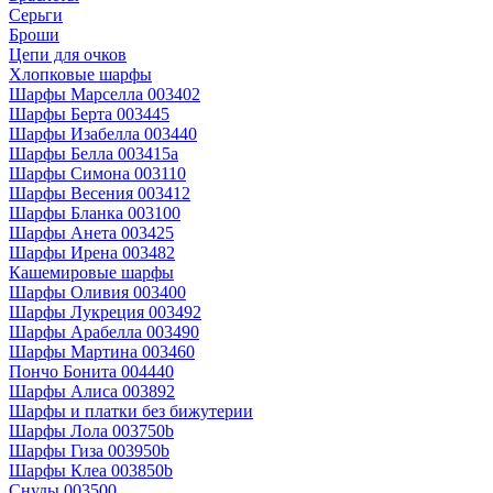
Серьги
Броши
Цепи для очков
Хлопковые шарфы
Шарфы Марселла 003402
Шарфы Берта 003445
Шарфы Изабелла 003440
Шарфы Белла 003415a
Шарфы Симона 003110
Шарфы Весения 003412
Шарфы Бланка 003100
Шарфы Анета 003425
Шарфы Ирена 003482
Кашемировые шарфы
Шарфы Оливия 003400
Шарфы Лукреция 003492
Шарфы Арабелла 003490
Шарфы Мартина 003460
Пончо Бонита 004440
Шарфы Алиса 003892
Шарфы и платки без бижутерии
Шарфы Лола 003750b
Шарфы Гиза 003950b
Шарфы Клеа 003850b
Снуды 003500