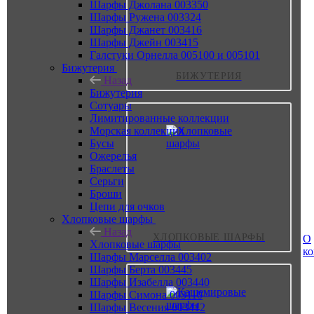
Шарфы Джолана 003350
Шарфы Ружена 003324
Шарфы Джанет 003416
Шарфы Джейн 003415
Галстуки Орнелла 005100 и 005101
Бижутерия
БИЖУТЕРИЯ
Назад
Бижутерия
Сотуары
Лимитированные коллекции
Морская коллекция
Бусы
Ожерелья
Браслеты
Серьги
Броши
Цепи для очков
Хлопковые шарфы
Назад
ХЛОПКОВЫЕ ШАРФЫ
О
Хлопковые шарфы
к
Шарфы Марселла 003402
Шарфы Берта 003445
Шарфы Изабелла 003440
Шарфы Симона 003110
Шарфы Весения 003412