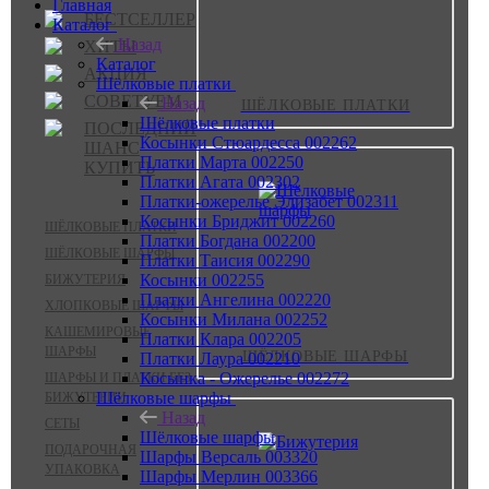
Главная
БЕСТСЕЛЛЕР
Каталог
Назад
ХИТЫ
Каталог
АКЦИЯ
Шёлковые платки
СОВЕТУЕМ
Назад
ШЁЛКОВЫЕ ПЛАТКИ
Шёлковые платки
ПОСЛЕДНИЙ
Косынки Стюардесса 002262
ШАНС
Платки Марта 002250
КУПИТЬ
Платки Агата 002302
Платки-ожерелье Элизабет 002311
Косынки Бриджит 002260
ШЁЛКОВЫЕ ПЛАТКИ
Платки Богдана 002200
ШЁЛКОВЫЕ ШАРФЫ
Платки Таисия 002290
Косынки 002255
БИЖУТЕРИЯ
Платки Ангелина 002220
ХЛОПКОВЫЕ ШАРФЫ
Косынки Милана 002252
КАШЕМИРОВЫЕ
Платки Клара 002205
ШАРФЫ
ШЁЛКОВЫЕ ШАРФЫ
Платки Лаура 002210
Косынка - Ожерелье 002272
ШАРФЫ И ПЛАТКИ БЕЗ
Шёлковые шарфы
БИЖУТЕРИИ
Назад
СЕТЫ
Шёлковые шарфы
ПОДАРОЧНАЯ
Шарфы Версаль 003320
УПАКОВКА
Шарфы Мерлин 003366