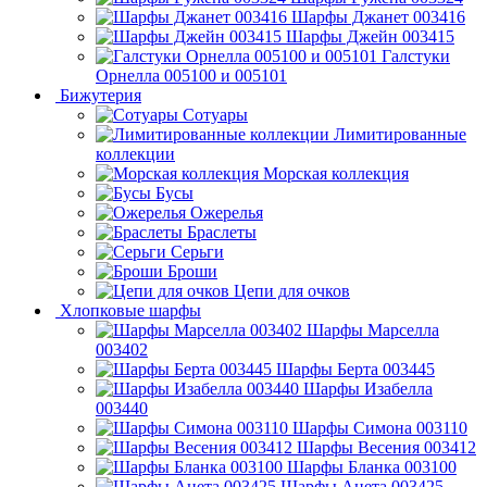
Шарфы Джанет 003416
Шарфы Джейн 003415
Галстуки
Орнелла 005100 и 005101
Бижутерия
Сотуары
Лимитированные
коллекции
Морская коллекция
Бусы
Ожерелья
Браслеты
Серьги
Броши
Цепи для очков
Хлопковые шарфы
Шарфы Марселла
003402
Шарфы Берта 003445
Шарфы Изабелла
003440
Шарфы Симона 003110
Шарфы Весения 003412
Шарфы Бланка 003100
Шарфы Анета 003425