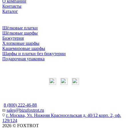
О компании
Контакты
Каталог
Шёлковые платки
Шёлковые шарфы
Бижутерия
Хлопковые шарфы
Кашемировые шарфы
Шарфы и платки без бижутерии
Подарочная упаковка
Мы в соцсетях
Наши контакты
8 (800) 222-46-88
sales@bizufoxtrot.ru
г. Москва, Ул. Нижняя Красносельская д. 40/12 корп. 2, оф.
129/124
2026 © FOXTROT