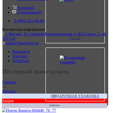
Корзина
0
Отложенные
0
8 (800) 222-46-88
Контактная информация
г. Москва, Ул. Нижняя Красносельская д. 40/12 корп. 2, оф.
СЕТЫ
129/124
sales@bizufoxtrot.ru
Вконтакте
Telegram
WhatsApp
Последний шанс купить
Главная
—
Каталог
ПОДАРОЧНАЯ УПАКОВКА
ХИТ
Акция
НОВИНКА