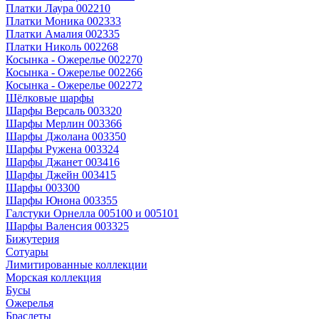
Платки Лаура 002210
Платки Моника 002333
Платки Амалия 002335
Платки Николь 002268
Косынка - Ожерелье 002270
Косынка - Ожерелье 002266
Косынка - Ожерелье 002272
Шёлковые шарфы
Шарфы Версаль 003320
Шарфы Мерлин 003366
Шарфы Джолана 003350
Шарфы Ружена 003324
Шарфы Джанет 003416
Шарфы Джейн 003415
Шарфы 003300
Шарфы Юнона 003355
Галстуки Орнелла 005100 и 005101
Шарфы Валенсия 003325
Бижутерия
Сотуары
Лимитированные коллекции
Морская коллекция
Бусы
Ожерелья
Браслеты