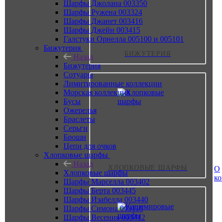
Шарфы Джолана 003350
Шарфы Ружена 003324
Шарфы Джанет 003416
Шарфы Джейн 003415
Галстуки Орнелла 005100 и 005101
Бижутерия
БИЖУТЕРИЯ
Назад
Бижутерия
Сотуары
Лимитированные коллекции
Морская коллекция
Бусы
Ожерелья
Браслеты
Серьги
Броши
Цепи для очков
Хлопковые шарфы
Назад
ХЛОПКОВЫЕ ШАРФЫ
О
Хлопковые шарфы
к
Шарфы Марселла 003402
Шарфы Берта 003445
Шарфы Изабелла 003440
Шарфы Симона 003110
Шарфы Весения 003412