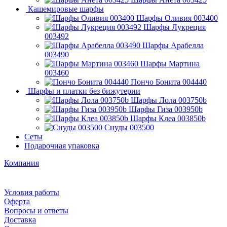
Кашемировые шарфы
Шарфы Оливия 003400
Шарфы Лукреция
003492
Шарфы Арабелла
003490
Шарфы Мартина
003460
Пончо Бонита 004440
Шарфы и платки без бижутерии
Шарфы Лола 003750b
Шарфы Гиза 003950b
Шарфы Клеа 003850b
Снуды 003500
Сеты
Подарочная упаковка
Компания
Условия работы
Оферта
Вопросы и ответы
Доставка