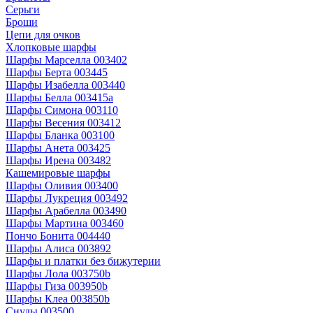
Серьги
Броши
Цепи для очков
Хлопковые шарфы
Шарфы Марселла 003402
Шарфы Берта 003445
Шарфы Изабелла 003440
Шарфы Белла 003415a
Шарфы Симона 003110
Шарфы Весения 003412
Шарфы Бланка 003100
Шарфы Анета 003425
Шарфы Ирена 003482
Кашемировые шарфы
Шарфы Оливия 003400
Шарфы Лукреция 003492
Шарфы Арабелла 003490
Шарфы Мартина 003460
Пончо Бонита 004440
Шарфы Алиса 003892
Шарфы и платки без бижутерии
Шарфы Лола 003750b
Шарфы Гиза 003950b
Шарфы Клеа 003850b
Снуды 003500