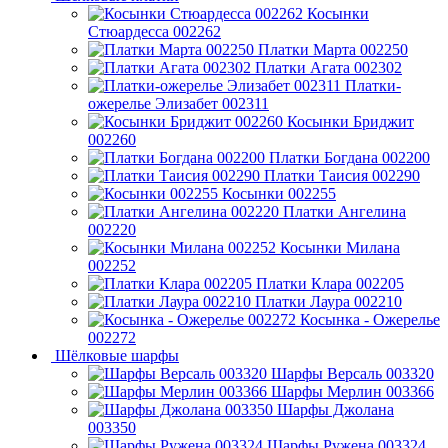
Косынки
Стюардесса 002262
Платки Марта 002250
Платки Агата 002302
Платки-
ожерелье Элизабет 002311
Косынки Бриджит
002260
Платки Богдана 002200
Платки Таисия 002290
Косынки 002255
Платки Ангелина
002220
Косынки Милана
002252
Платки Клара 002205
Платки Лаура 002210
Косынка - Ожерелье
002272
Шёлковые шарфы
Шарфы Версаль 003320
Шарфы Мерлин 003366
Шарфы Джолана
003350
Шарфы Ружена 003324