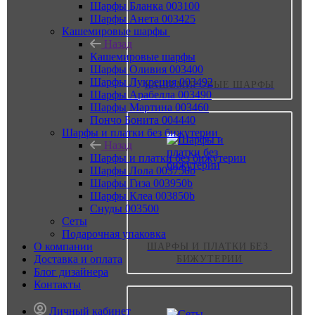
Шарфы Бланка 003100
Шарфы Анета 003425
Кашемировые шарфы
Назад
Кашемировые шарфы
Шарфы Оливия 003400
Шарфы Лукреция 003492
КАШЕМИРОВЫЕ ШАРФЫ
Шарфы Арабелла 003490
Шарфы Мартина 003460
Пончо Бонита 004440
Шарфы и платки без бижутерии
Назад
Шарфы и платки без бижутерии
Шарфы Лола 003750b
Шарфы Гиза 003950b
Шарфы Клеа 003850b
Снуды 003500
Сеты
Подарочная упаковка
О компании
ШАРФЫ И ПЛАТКИ БЕЗ 
Доставка и оплата
БИЖУТЕРИИ
Блог дизайнера
Контакты
Личный кабинет