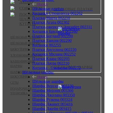
АКЦИЯ
Назад
СОВЕТУЕМ
Шёлковые платки
ШЁЛКОВЫЕ ПЛАТКИ
Косынки Стюардесса 002262
ПОСЛЕДНИЙ
Платки Марта 002250
ШАНС
Платки Агата 002302
КУПИТЬ
Платки-ожерелье Элизабет 002311
Косынки Бриджит 002260
Платки Богдана 002200
ШЁЛКОВЫЕ ПЛАТКИ
Платки Таисия 002290
ШЁЛКОВЫЕ ШАРФЫ
Косынки 002255
Платки Ангелина 002220
БИЖУТЕРИЯ
Косынки Милана 002252
ХЛОПКОВЫЕ ШАРФЫ
Платки Клара 002205
КАШЕМИРОВЫЕ
Платки Лаура 002210
ШАРФЫ
ШЁЛКОВЫЕ ШАРФЫ
Косынка - Ожерелье 002272
Шёлковые шарфы
ШАРФЫ И ПЛАТКИ БЕЗ
Назад
БИЖУТЕРИИ
Шёлковые шарфы
СЕТЫ
Шарфы Версаль 003320
ПОДАРОЧНАЯ
Шарфы Мерлин 003366
УПАКОВКА
Шарфы Джолана 003350
Шарфы Ружена 003324
Шарфы Джанет 003416
Шарфы Джейн 003415