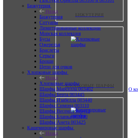
Галстуки Орнелла 005100 и 005101
Бижутерия
Назад
БИЖУТЕРИЯ
Бижутерия
Сотуары
Лимитированные коллекции
Морская коллекция
Бусы
Ожерелья
Браслеты
Серьги
Броши
Цепи для очков
Хлопковые шарфы
Назад
Хлопковые шарфы
ХЛОПКОВЫЕ ШАРФЫ
Шарфы Марселла 003402
О к
Шарфы Берта 003445
Шарфы Изабелла 003440
Шарфы Симона 003110
Шарфы Весения 003412
Шарфы Бланка 003100
Шарфы Анета 003425
Кашемировые шарфы
Назад