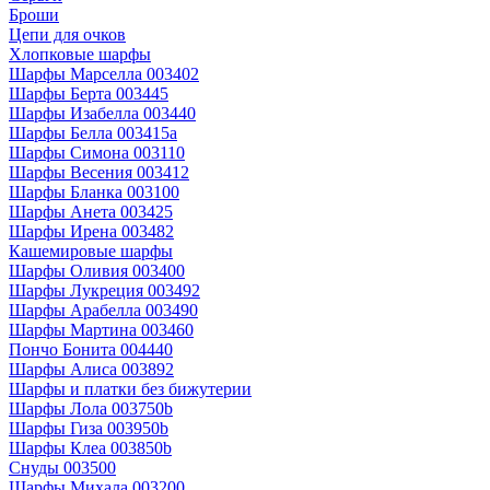
Броши
Цепи для очков
Хлопковые шарфы
Шарфы Марселла 003402
Шарфы Берта 003445
Шарфы Изабелла 003440
Шарфы Белла 003415a
Шарфы Симона 003110
Шарфы Весения 003412
Шарфы Бланка 003100
Шарфы Анета 003425
Шарфы Ирена 003482
Кашемировые шарфы
Шарфы Оливия 003400
Шарфы Лукреция 003492
Шарфы Арабелла 003490
Шарфы Мартина 003460
Пончо Бонита 004440
Шарфы Алиса 003892
Шарфы и платки без бижутерии
Шарфы Лола 003750b
Шарфы Гиза 003950b
Шарфы Клеа 003850b
Снуды 003500
Шарфы Михала 003200