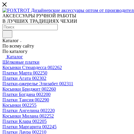
АКСЕССУАРЫ РУЧНОЙ РАБОТЫ
В ЛУЧШИХ ТРАДИЦИЯХ ЧЕХИИ
Каталог
По всему сайту
По каталогу
Каталог
Шёлковые платки
Косынки Стюардесса 002262
Платки Марта 002250
Платки Агата 002302
Платки-ожерелье Элизабет 002311
Косынки Бриджит 002260
Платки Богдана 002200
Платки Таисия 002290
Косынки 002255
Платки Ангелина 002220
Косынки Милана 002252
Платки Клара 002205
Платки Маргарита 002245
Платки Лаура 002210