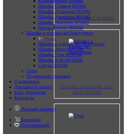
Кашемировые шарфы
Шарфы Оливия 003400
Шарфы Лукреция 003492
Шарфы Арабелла 003490
КАШЕМИРОВЫЕ ШАРФЫ
Шарфы Мартина 003460
Пончо Бонита 004440
Шарфы и платки без бижутерии
Назад
Шарфы и платки без бижутерии
Шарфы Лола 003750b
Шарфы Гиза 003950b
Шарфы Клеа 003850b
Снуды 003500
Сеты
Подарочная упаковка
О компании
Доставка и оплата
ШАРФЫ И ПЛАТКИ БЕЗ 
Блог дизайнера
БИЖУТЕРИИ
Контакты
Личный кабинет
Корзина
0
Отложенные
0