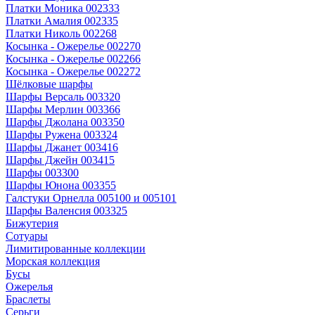
Платки Моника 002333
Платки Амалия 002335
Платки Николь 002268
Косынка - Ожерелье 002270
Косынка - Ожерелье 002266
Косынка - Ожерелье 002272
Шёлковые шарфы
Шарфы Версаль 003320
Шарфы Мерлин 003366
Шарфы Джолана 003350
Шарфы Ружена 003324
Шарфы Джанет 003416
Шарфы Джейн 003415
Шарфы 003300
Шарфы Юнона 003355
Галстуки Орнелла 005100 и 005101
Шарфы Валенсия 003325
Бижутерия
Сотуары
Лимитированные коллекции
Морская коллекция
Бусы
Ожерелья
Браслеты
Серьги