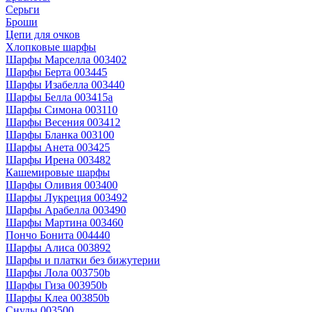
Серьги
Броши
Цепи для очков
Хлопковые шарфы
Шарфы Марселла 003402
Шарфы Берта 003445
Шарфы Изабелла 003440
Шарфы Белла 003415a
Шарфы Симона 003110
Шарфы Весения 003412
Шарфы Бланка 003100
Шарфы Анета 003425
Шарфы Ирена 003482
Кашемировые шарфы
Шарфы Оливия 003400
Шарфы Лукреция 003492
Шарфы Арабелла 003490
Шарфы Мартина 003460
Пончо Бонита 004440
Шарфы Алиса 003892
Шарфы и платки без бижутерии
Шарфы Лола 003750b
Шарфы Гиза 003950b
Шарфы Клеа 003850b
Снуды 003500