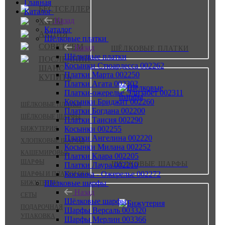
Главная
БЕСТСЕЛЛЕР
Каталог
Назад
ХИТЫ
Каталог
АКЦИЯ
Шёлковые платки
СОВЕТУЕМ
Назад
ШЁЛКОВЫЕ ПЛАТКИ
Шёлковые платки
ПОСЛЕДНИЙ
Косынки Стюардесса 002262
ШАНС
Платки Марта 002250
КУПИТЬ
Платки Агата 002302
Платки-ожерелье Элизабет 002311
Косынки Бриджит 002260
ШЁЛКОВЫЕ ПЛАТКИ
Платки Богдана 002200
ШЁЛКОВЫЕ ШАРФЫ
Платки Таисия 002290
Косынки 002255
БИЖУТЕРИЯ
Платки Ангелина 002220
ХЛОПКОВЫЕ ШАРФЫ
Косынки Милана 002252
КАШЕМИРОВЫЕ
Платки Клара 002205
ШАРФЫ
ШЁЛКОВЫЕ ШАРФЫ
Платки Лаура 002210
Косынка - Ожерелье 002272
ШАРФЫ И ПЛАТКИ БЕЗ
Шёлковые шарфы
БИЖУТЕРИИ
Назад
СЕТЫ
Шёлковые шарфы
ПОДАРОЧНАЯ
Шарфы Версаль 003320
УПАКОВКА
Шарфы Мерлин 003366