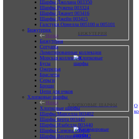
Шарфы Джолана 003350
Шарфы Ружена 003324
Шарфы Джанет 003416
Шарфы Джейн 003415
Галстуки Орнелла 005100 и 005101
Бижутерия
БИЖУТЕРИЯ
Назад
Бижутерия
Сотуары
Лимитированные коллекции
Морская коллекция
Бусы
Ожерелья
Браслеты
Серьги
Броши
Цепи для очков
Хлопковые шарфы
Назад
ХЛОПКОВЫЕ ШАРФЫ
О
Хлопковые шарфы
к
Шарфы Марселла 003402
Шарфы Берта 003445
Шарфы Изабелла 003440
Шарфы Симона 003110
Шарфы Весения 003412