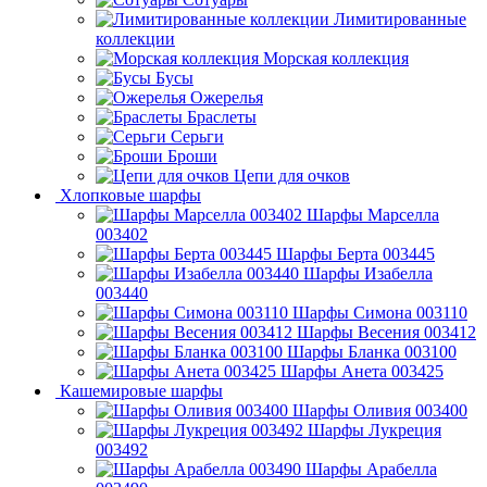
Лимитированные
коллекции
Морская коллекция
Бусы
Ожерелья
Браслеты
Серьги
Броши
Цепи для очков
Хлопковые шарфы
Шарфы Марселла
003402
Шарфы Берта 003445
Шарфы Изабелла
003440
Шарфы Симона 003110
Шарфы Весения 003412
Шарфы Бланка 003100
Шарфы Анета 003425
Кашемировые шарфы
Шарфы Оливия 003400
Шарфы Лукреция
003492
Шарфы Арабелла