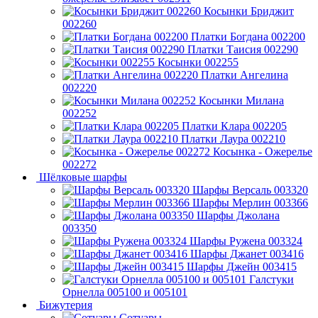
Косынки Бриджит
002260
Платки Богдана 002200
Платки Таисия 002290
Косынки 002255
Платки Ангелина
002220
Косынки Милана
002252
Платки Клара 002205
Платки Лаура 002210
Косынка - Ожерелье
002272
Шёлковые шарфы
Шарфы Версаль 003320
Шарфы Мерлин 003366
Шарфы Джолана
003350
Шарфы Ружена 003324
Шарфы Джанет 003416
Шарфы Джейн 003415
Галстуки
Орнелла 005100 и 005101
Бижутерия
Сотуары