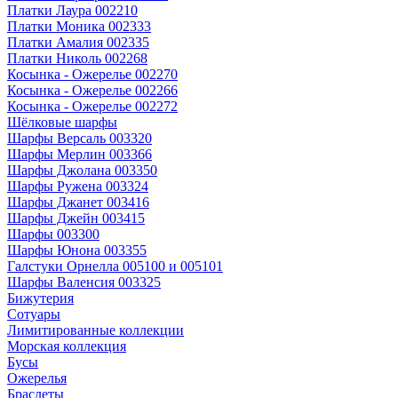
Платки Лаура 002210
Платки Моника 002333
Платки Амалия 002335
Платки Николь 002268
Косынка - Ожерелье 002270
Косынка - Ожерелье 002266
Косынка - Ожерелье 002272
Шёлковые шарфы
Шарфы Версаль 003320
Шарфы Мерлин 003366
Шарфы Джолана 003350
Шарфы Ружена 003324
Шарфы Джанет 003416
Шарфы Джейн 003415
Шарфы 003300
Шарфы Юнона 003355
Галстуки Орнелла 005100 и 005101
Шарфы Валенсия 003325
Бижутерия
Сотуары
Лимитированные коллекции
Морская коллекция
Бусы
Ожерелья
Браслеты