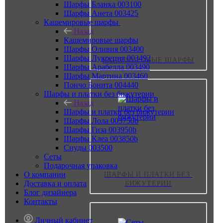
Шарфы Бланка 003100
Шарфы Анета 003425
Кашемировые шарфы
Назад
Кашемировые шарфы
Шарфы Оливия 003400
Шарфы Лукреция 003492
КАШЕМИРОВЫЕ ШАРФЫ
Шарфы Арабелла 003490
Шарфы Мартина 003460
Пончо Бонита 004440
Шарфы и платки без бижутерии
Назад
Шарфы и платки без бижутерии
Шарфы Лола 003750b
Шарфы Гиза 003950b
Шарфы Клеа 003850b
Снуды 003500
Сеты
Подарочная упаковка
О компании
ШАРФЫ И ПЛАТКИ БЕЗ 
Доставка и оплата
БИЖУТЕРИИ
Блог дизайнера
Контакты
Личный кабинет