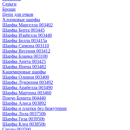
Серьги
Броши
Цепи для очков
Хлопковые шарфы
Шарфы Марселла 003402
Шарфы Берта 003445
Шарфы Изабелла 003440
Шарфы Белла 003415a
Шарфы Симона 003110
Шарфы Весения 003412
Шарфы Бланка 003100
Шарфы Анета 003425
Шарфы Ирена 003482
Кашемировые шарфы
Шарфы Оливия 003400
Шарфы Лукреция 003492
Шарфы Арабелла 003490
Шарфы Мартина 003460
Пончо Бонита 004440
Шарфы Алиса 003892
Шарфы и платки без бижутерии
Шарфы Лола 003750b
Шарфы Гиза 003950b
Шарфы Клеа 003850b
Снуды 003500