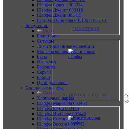
Шарфы Ружена 003324
Шарфы Джанет 003416
Шарфы Джейн 003415
Галстуки Орнелла 005100 и 005101
Бижутерия
БИЖУТЕРИЯ
Назад
Бижутерия
Сотуары
Лимитированные коллекции
Морская коллекция
Бусы
Ожерелья
Браслеты
Серьги
Броши
Цепи для очков
Хлопковые шарфы
Назад
ХЛОПКОВЫЕ ШАРФЫ
О
Хлопковые шарфы
к
Шарфы Марселла 003402
Шарфы Берта 003445
Шарфы Изабелла 003440
Шарфы Симона 003110
Шарфы Весения 003412