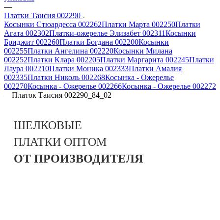
—
Платки Таисия 002290
Косынки Стюардесса 002262
Платки Марта 002250
Платки
Агата 002302
Платки-ожерелье Элизабет 002311
Косынки
Бриджит 002260
Платки Богдана 002200
Косынки
002255
Платки Ангелина 002220
Косынки Милана
002252
Платки Клара 002205
Платки Маргарита 002245
Платки
Лаура 002210
Платки Моника 002333
Платки Амалия
002335
Платки Николь 002268
Косынка - Ожерелье
002270
Косынка - Ожерелье 002266
Косынка - Ожерелье 002272
—
Платок Таисия 002290_84_02
ШЕЛКОВЫЕ
ПЛАТКИ
ОПТОМ
ОТ ПРОИЗВОДИТЕЛЯ