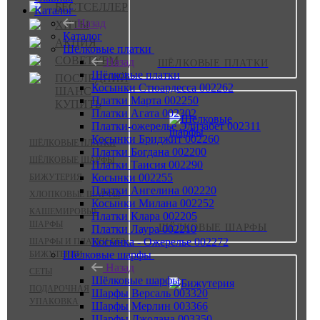
БЕСТСЕЛЛЕР
Каталог
Назад
ХИТЫ
Каталог
АКЦИЯ
Шёлковые платки
СОВЕТУЕМ
Назад
ШЁЛКОВЫЕ ПЛАТКИ
Шёлковые платки
ПОСЛЕДНИЙ
Косынки Стюардесса 002262
ШАНС
Платки Марта 002250
КУПИТЬ
Платки Агата 002302
Платки-ожерелье Элизабет 002311
Косынки Бриджит 002260
ШЁЛКОВЫЕ ПЛАТКИ
Платки Богдана 002200
ШЁЛКОВЫЕ ШАРФЫ
Платки Таисия 002290
Косынки 002255
БИЖУТЕРИЯ
Платки Ангелина 002220
ХЛОПКОВЫЕ ШАРФЫ
Косынки Милана 002252
КАШЕМИРОВЫЕ
Платки Клара 002205
ШАРФЫ
ШЁЛКОВЫЕ ШАРФЫ
Платки Лаура 002210
Косынка - Ожерелье 002272
ШАРФЫ И ПЛАТКИ БЕЗ
Шёлковые шарфы
БИЖУТЕРИИ
Назад
СЕТЫ
Шёлковые шарфы
ПОДАРОЧНАЯ
Шарфы Версаль 003320
УПАКОВКА
Шарфы Мерлин 003366
Шарфы Джолана 003350