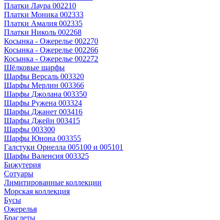
Платки Лаура 002210
Платки Моника 002333
Платки Амалия 002335
Платки Николь 002268
Косынка - Ожерелье 002270
Косынка - Ожерелье 002266
Косынка - Ожерелье 002272
Шёлковые шарфы
Шарфы Версаль 003320
Шарфы Мерлин 003366
Шарфы Джолана 003350
Шарфы Ружена 003324
Шарфы Джанет 003416
Шарфы Джейн 003415
Шарфы 003300
Шарфы Юнона 003355
Галстуки Орнелла 005100 и 005101
Шарфы Валенсия 003325
Бижутерия
Сотуары
Лимитированные коллекции
Морская коллекция
Бусы
Ожерелья
Браслеты