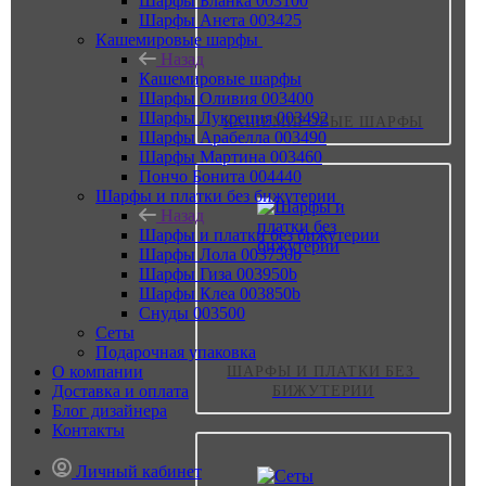
Шарфы Бланка 003100
Шарфы Анета 003425
Кашемировые шарфы
Назад
Кашемировые шарфы
Шарфы Оливия 003400
Шарфы Лукреция 003492
КАШЕМИРОВЫЕ ШАРФЫ
Шарфы Арабелла 003490
Шарфы Мартина 003460
Пончо Бонита 004440
Шарфы и платки без бижутерии
Назад
Шарфы и платки без бижутерии
Шарфы Лола 003750b
Шарфы Гиза 003950b
Шарфы Клеа 003850b
Снуды 003500
Сеты
Подарочная упаковка
О компании
ШАРФЫ И ПЛАТКИ БЕЗ 
Доставка и оплата
БИЖУТЕРИИ
Блог дизайнера
Контакты
Личный кабинет