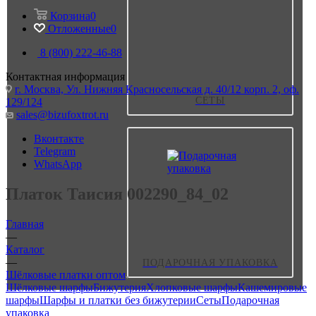
Корзина
0
Отложенные
0
8 (800) 222-46-88
Контактная информация
г. Москва, Ул. Нижняя Красносельская д. 40/12 корп. 2, оф.
СЕТЫ
129/124
sales@bizufoxtrot.ru
Вконтакте
Telegram
WhatsApp
Платок Таисия 002290_84_02
Главная
—
Каталог
—
ПОДАРОЧНАЯ УПАКОВКА
Шёлковые платки оптом
Шёлковые шарфы
Бижутерия
Хлопковые шарфы
Кашемировые
шарфы
Шарфы и платки без бижутерии
Сеты
Подарочная
упаковка